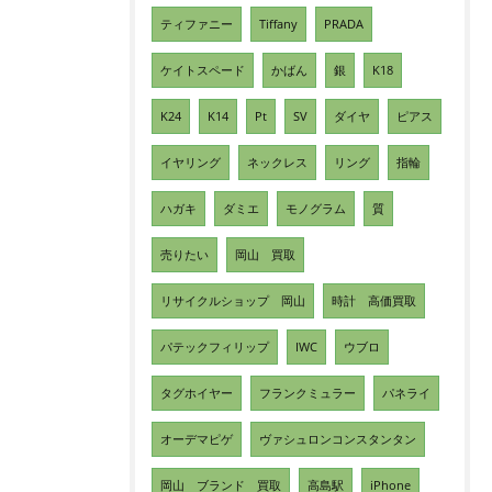
ティファニー
Tiffany
PRADA
ケイトスペード
かばん
銀
K18
K24
K14
Pt
SV
ダイヤ
ピアス
イヤリング
ネックレス
リング
指輪
ハガキ
ダミエ
モノグラム
質
売りたい
岡山 買取
リサイクルショップ 岡山
時計 高価買取
パテックフィリップ
IWC
ウブロ
タグホイヤー
フランクミュラー
パネライ
オーデマピゲ
ヴァシュロンコンスタンタン
岡山 ブランド 買取
高島駅
iPhone