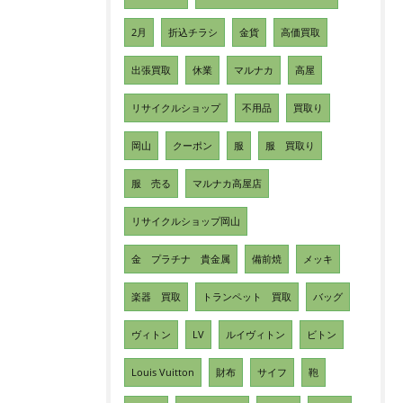
2月
折込チラシ
金貨
高価買取
出張買取
休業
マルナカ
高屋
リサイクルショップ
不用品
買取り
岡山
クーポン
服
服 買取り
服 売る
マルナカ高屋店
リサイクルショップ岡山
金 プラチナ 貴金属
備前焼
メッキ
楽器 買取
トランペット 買取
バッグ
ヴィトン
LV
ルイヴィトン
ビトン
Louis Vuitton
財布
サイフ
鞄