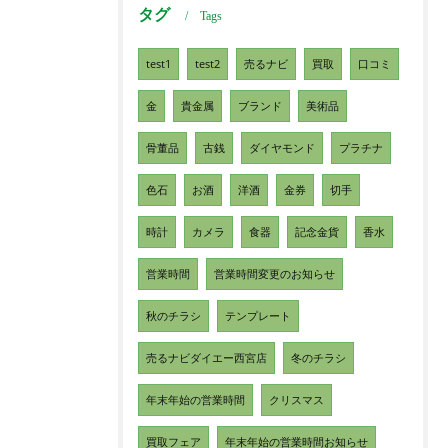
タグ
Tags
test1
test2
売るナビ
買取
口コミ
金
貴金属
ブランド
美術品
骨董品
古銭
ダイヤモンド
プラチナ
色石
お酒
洋酒
金券
切手
時計
カメラ
食器
記念金貨
香水
営業時間
営業時間変更のお知らせ
秋のチラシ
テンプレート
売るナビダイエー西宮店
冬のチラシ
年末年始の営業時間
クリスマス
買取フェア
年末年始の営業時間お知らせ