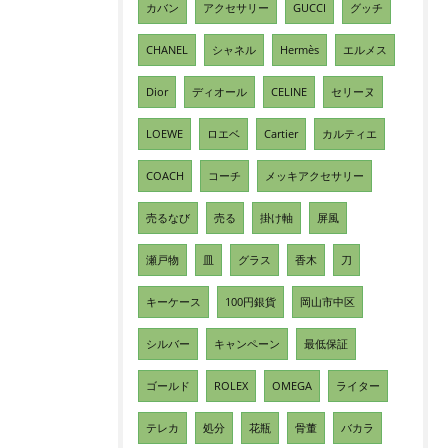
カバン
アクセサリー
GUCCI
グッチ
CHANEL
シャネル
Hermès
エルメス
Dior
ディオール
CELINE
セリーヌ
LOEWE
ロエベ
Cartier
カルティエ
COACH
コーチ
メッキアクセサリー
売るなび
売る
掛け軸
屏風
瀬戸物
皿
グラス
香木
刀
キーケース
100円銀貨
岡山市中区
シルバー
キャンペーン
最低保証
ゴールド
ROLEX
OMEGA
ライター
テレカ
処分
花瓶
骨董
バカラ