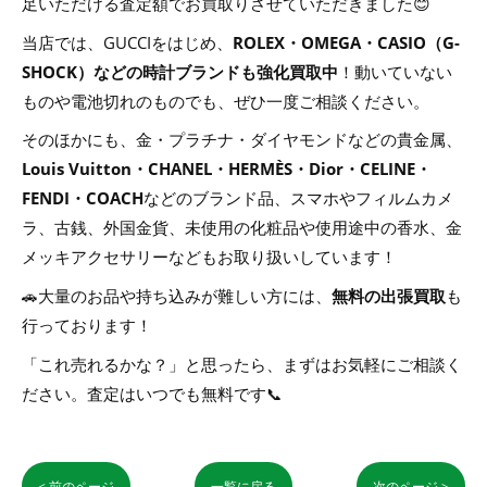
足いただける査定額でお買取りさせていただきました😊
当店では、GUCCIをはじめ、
ROLEX・OMEGA・CASIO（G-
SHOCK）
などの時計ブランドも
強化買取中
！動いていない
ものや電池切れのものでも、ぜひ一度ご相談ください。
そのほかにも、金・プラチナ・ダイヤモンドなどの貴金属、
Louis Vuitton・CHANEL・HERMÈS・Dior・CELINE・
FENDI・COACH
などのブランド品、スマホやフィルムカメ
ラ、古銭、外国金貨、未使用の化粧品や使用途中の香水、金
メッキアクセサリーなどもお取り扱いしています！
🚗大量のお品や持ち込みが難しい方には、
無料の出張買取
も
行っております！
「これ売れるかな？」と思ったら、まずはお気軽にご相談く
ださい。査定はいつでも無料です📞
< 前のページ
一覧に戻る
次のページ >