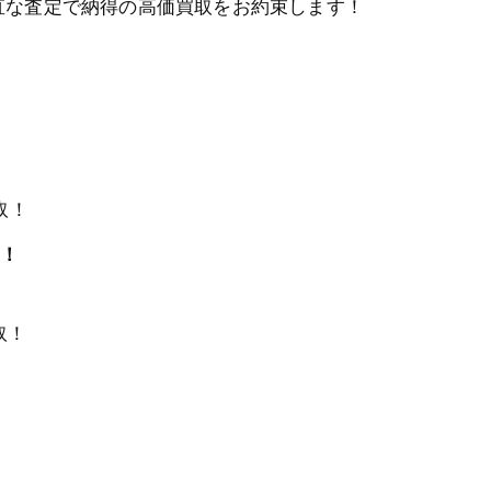
直な査定で納得の高価買取をお約束します！
！
取！
証！
取！