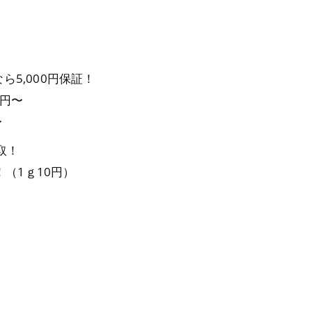
ら5,000円保証！
0円〜
〜
取！
円！（1ｇ10円）