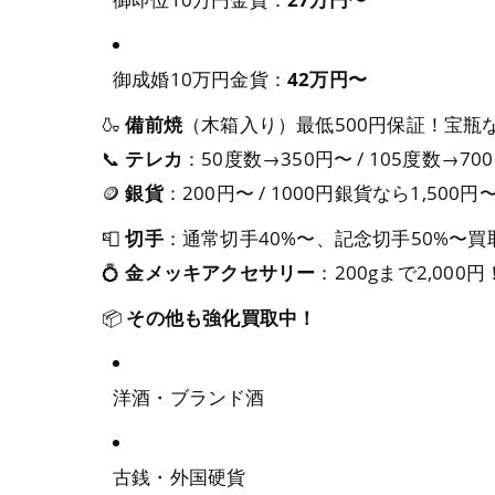
御成婚10万円金貨：
42万円〜
🍶
備前焼
（木箱入り）最低500円保証！宝瓶な
📞
テレカ
：50度数→350円〜 / 105度数→70
🪙
銀貨
：200円〜 / 1000円銀貨なら1,500円
📮
切手
：通常切手40%〜、記念切手50%〜買
💍
金メッキアクセサリー
：200gまで2,000
📦
その他も強化買取中！
洋酒・ブランド酒
古銭・外国硬貨