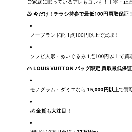
ご家庭に眠っているアレもコレも！丁寧・正
🎁
今だけ！チラシ持参で最低100円買取保証
ノーブランド靴 1点100円以上で買取！
ソフビ人形・ぬいぐるみ 1点100円以上で買
👜
LOUIS VUITTON バッグ限定 買取最低保
モノグラム・ダミエなら
15,000円以上
で買
💰
金貨も大注目！
御即位10万円金貨：
27万円〜