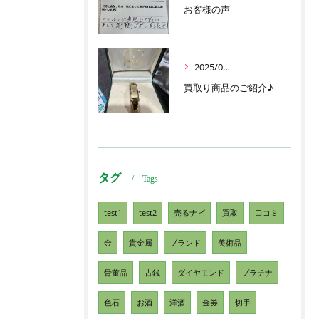
お客様の声
2025/05/30
買取り商品のご紹介♪
タグ
Tags
test1
test2
売るナビ
買取
口コミ
金
貴金属
ブランド
美術品
骨董品
古銭
ダイヤモンド
プラチナ
色石
お酒
洋酒
金券
切手