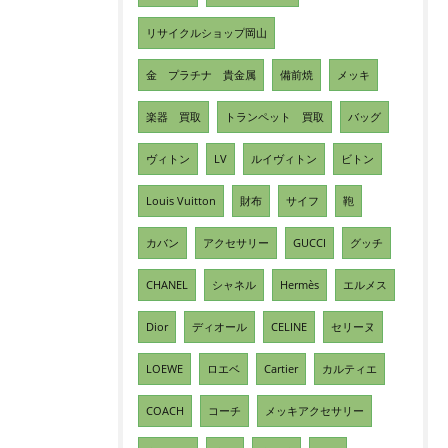
リサイクルショップ岡山
金 プラチナ 貴金属
備前焼
メッキ
楽器 買取
トランペット 買取
バッグ
ヴィトン
LV
ルイヴィトン
ビトン
Louis Vuitton
財布
サイフ
鞄
カバン
アクセサリー
GUCCI
グッチ
CHANEL
シャネル
Hermès
エルメス
Dior
ディオール
CELINE
セリーヌ
LOEWE
ロエベ
Cartier
カルティエ
COACH
コーチ
メッキアクセサリー