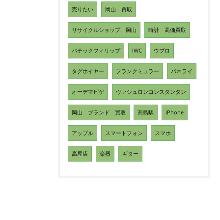
売りたい
岡山 買取
リサイクルショップ 岡山
時計 高価買取
パテックフィリップ
IWC
ウブロ
タグホイヤー
フランクミュラー
パネライ
オーデマピゲ
ヴァシュロンコンスタンタン
岡山 ブランド 買取
高島駅
iPhone
アップル
スマートフォン
スマホ
高屋店
楽器
ギター