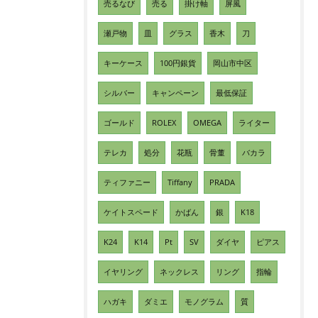
売るなび
売る
掛け軸
屏風
瀬戸物
皿
グラス
香木
刀
キーケース
100円銀貨
岡山市中区
シルバー
キャンペーン
最低保証
ゴールド
ROLEX
OMEGA
ライター
テレカ
処分
花瓶
骨董
バカラ
ティファニー
Tiffany
PRADA
ケイトスペード
かばん
銀
K18
K24
K14
Pt
SV
ダイヤ
ピアス
イヤリング
ネックレス
リング
指輪
ハガキ
ダミエ
モノグラム
質