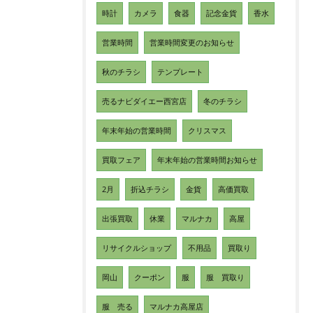
時計
カメラ
食器
記念金貨
香水
営業時間
営業時間変更のお知らせ
秋のチラシ
テンプレート
売るナビダイエー西宮店
冬のチラシ
年末年始の営業時間
クリスマス
買取フェア
年末年始の営業時間お知らせ
2月
折込チラシ
金貨
高価買取
出張買取
休業
マルナカ
高屋
リサイクルショップ
不用品
買取り
岡山
クーポン
服
服 買取り
服 売る
マルナカ高屋店