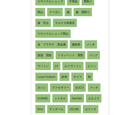
リサイクルショップ
不用品
買取り
岡山
クーポン
服
服 買取り
服 売る
マルナカ高屋店
リサイクルショップ岡山
金 プラチナ 貴金属
備前焼
メッキ
楽器 買取
トランペット 買取
バッグ
ヴィトン
LV
ルイヴィトン
ビトン
Louis Vuitton
財布
サイフ
鞄
カバン
アクセサリー
GUCCI
グッチ
CHANEL
シャネル
Hermès
エルメス
Dior
ディオール
CELINE
セリーヌ