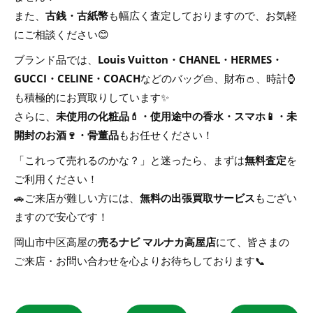
また、
古銭・古紙幣
も幅広く査定しておりますので、お気軽
にご相談ください😊
ブランド品では、
Louis Vuitton・CHANEL・HERMES・
GUCCI・CELINE・COACH
などのバッグ👜、財布👛、時計⌚
も積極的にお買取りしています✨
さらに、
未使用の化粧品💄・使用途中の香水・スマホ📱・未
開封のお酒🍷・骨董品
もお任せください！
「これって売れるのかな？」と迷ったら、まずは
無料査定
を
ご利用ください！
🚗ご来店が難しい方には、
無料の出張買取サービス
もござい
ますので安心です！
岡山市中区高屋の
売るナビ マルナカ高屋店
にて、皆さまの
ご来店・お問い合わせを心よりお待ちしております📞