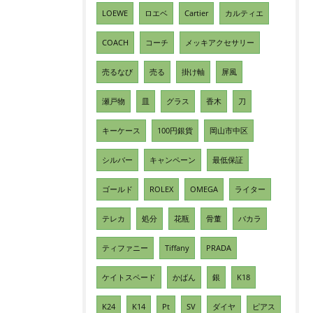
LOEWE
ロエベ
Cartier
カルティエ
COACH
コーチ
メッキアクセサリー
売るなび
売る
掛け軸
屏風
瀬戸物
皿
グラス
香木
刀
キーケース
100円銀貨
岡山市中区
シルバー
キャンペーン
最低保証
ゴールド
ROLEX
OMEGA
ライター
テレカ
処分
花瓶
骨董
バカラ
ティファニー
Tiffany
PRADA
ケイトスペード
かばん
銀
K18
K24
K14
Pt
SV
ダイヤ
ピアス