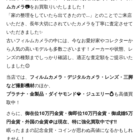
ムカメラ📷
をお買取りいたしました！
「家の整理をしていたら出てきたので…」とのことでご来店
いただき、長年大切にされていたカメラを丁寧に査定させて
いただきました✨
古いフィルムカメラの中には、今なお愛好家やコレクターか
ら人気の高いモデルも多数ございます！メーカーや状態、レ
ンズの種類までしっかり確認し、適正な査定額をご提示いた
しました😊
当店では、
フィルムカメラ・デジタルカメラ・レンズ・三脚
など撮影機材
のほか、
プラチナ・金製品・ダイヤモンド💎・ジュエリー💍
も高価買
取中！
さらに、
御在位10万円金貨・御即位10万円金貨・御成婚5万
円金貨・外国の金貨🪙は現在、特に強化買取中です‼️
眠ったままの記念金貨・コインが思わぬ高値になるかもしれ
ません！