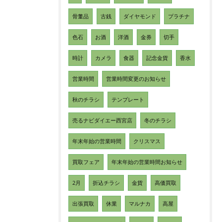
骨董品
古銭
ダイヤモンド
プラチナ
色石
お酒
洋酒
金券
切手
時計
カメラ
食器
記念金貨
香水
営業時間
営業時間変更のお知らせ
秋のチラシ
テンプレート
売るナビダイエー西宮店
冬のチラシ
年末年始の営業時間
クリスマス
買取フェア
年末年始の営業時間お知らせ
2月
折込チラシ
金貨
高価買取
出張買取
休業
マルナカ
高屋