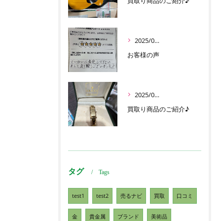
買取り商品のご紹介♪
2025/06/16
お客様の声
2025/05/30
買取り商品のご紹介♪
タグ
Tags
test1
test2
売るナビ
買取
口コミ
金
貴金属
ブランド
美術品