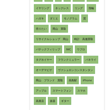
イヤリング
ネックレス
リング
指輪
ハガキ
ダミエ
モノグラム
質
売りたい
岡山 買取
リサイクルショップ 岡山
時計 高価買取
パテックフィリップ
IWC
ウブロ
タグホイヤー
フランクミュラー
パネライ
オーデマピゲ
ヴァシュロンコンスタンタン
岡山 ブランド 買取
高島駅
iPhone
アップル
スマートフォン
スマホ
高屋店
楽器
ギター